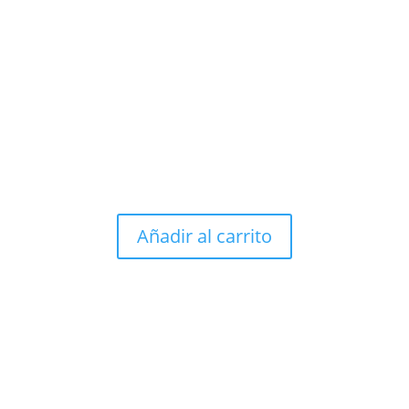
 preparación para el parto
e preparación y empoderamiento para cesárea
Añadir al carrito