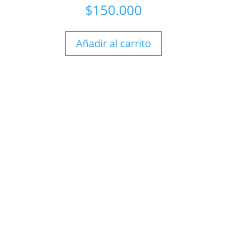
$
150.000
Añadir al carrito
ara conectar mente y cuerpo
ara explorar las emociones que surgen durante el embarazo