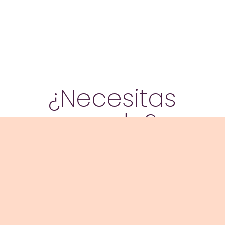
¿Necesitas
ayuda?
Aquí
podrás leer todas las preguntas
frecuentes sobre Mente Fértil.