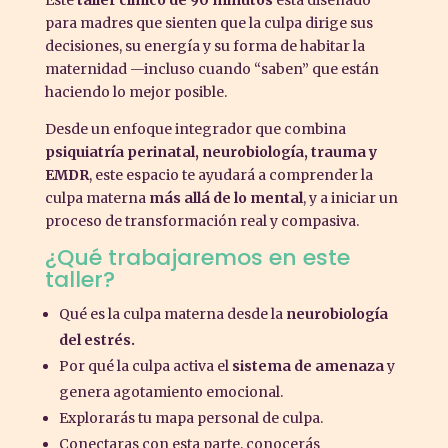
Este
taller clínico de 90 minutos
está diseñado
para madres que sienten que la culpa dirige sus
decisiones, su energía y su forma de habitar la
maternidad —incluso cuando “saben” que están
haciendo lo mejor posible.
Desde un enfoque integrador que combina
psiquiatría perinatal, neurobiología, trauma y
EMDR
, este espacio te ayudará a comprender la
culpa materna
más allá de lo mental
, y a iniciar un
proceso de transformación real y compasiva.
¿Qué trabajaremos en este
taller?
Qué es la culpa materna desde la
neurobiología
del estrés.
Por qué la culpa activa el
sistema de amenaza
y
genera agotamiento emocional.
Explorarás tu mapa personal de culpa.
Conectaras con esta parte, conocerás