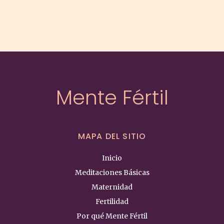
de
ti
que
puede
ser
escuchada
y
transformada
Mente Fértil
cantidad
MAPA DEL SITIO
Inicio
Meditaciones Básicas
Maternidad
Fertilidad
Por qué Mente Fértil