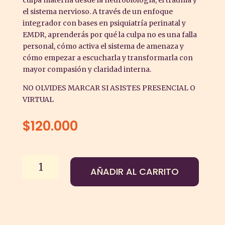
culpa materna desde la neurobiología, el trauma y
el sistema nervioso. A través de un enfoque
integrador con bases en psiquiatría perinatal y
EMDR, aprenderás por qué la culpa no es una falla
personal, cómo activa el sistema de amenaza y
cómo empezar a escucharla y transformarla con
mayor compasión y claridad interna.
NO OLVIDES MARCAR SI ASISTES PRESENCIAL O
VIRTUAL
$
120.000
Taller
AÑADIR AL CARRITO
de
culpa
Materna:
Una
parte