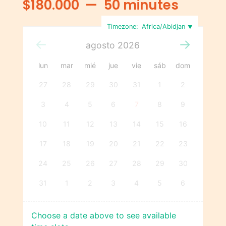
$
180.000
50 minutes
Timezone:
Africa/Abidjan
agosto
2026
lun
mar
mié
jue
vie
sáb
dom
27
28
29
30
31
1
2
3
4
5
6
7
8
9
10
11
12
13
14
15
16
17
18
19
20
21
22
23
24
25
26
27
28
29
30
31
1
2
3
4
5
6
Choose a date above to see available