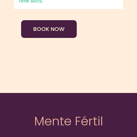
time slots.
BOOK NOW
María
Alejandra
Rubio
-
Psicología
Perinatal
cantidad
Mente Fértil