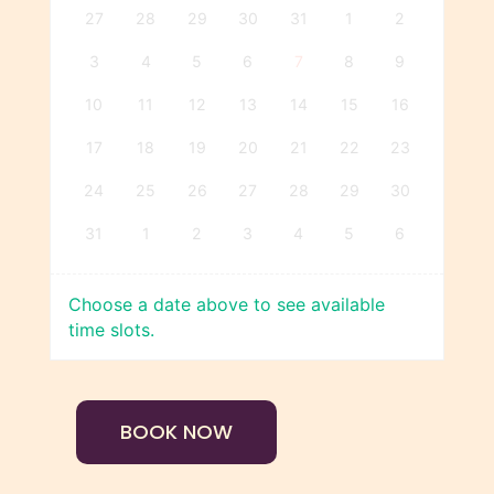
27
28
29
30
31
1
2
3
4
5
6
7
8
9
10
11
12
13
14
15
16
17
18
19
20
21
22
23
24
25
26
27
28
29
30
31
1
2
3
4
5
6
Choose a date above to see available
time slots.
BOOK NOW
Paula
Robledo-
Psiquiatría