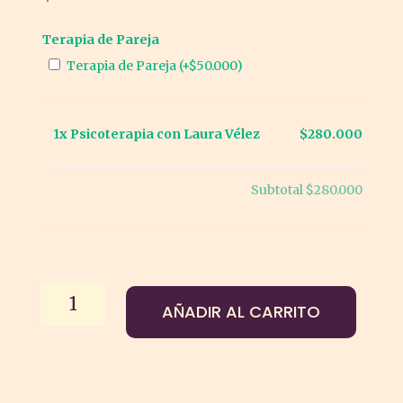
Terapia de Pareja
Terapia de Pareja
(+
$
50.000
)
1x
Psicoterapia con Laura Vélez
$280.000
Subtotal
$280.000
Psicoterapia
AÑADIR AL CARRITO
con
Laura
Vélez
cantidad